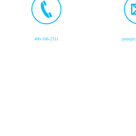
400-166-2511
jsnm@cc
首页
关于我们
产
中晶能新材料（江苏）有限公司 地址：江苏省徐州市新沂市经济开发
Copyright © 2021-
2026
中晶能新材