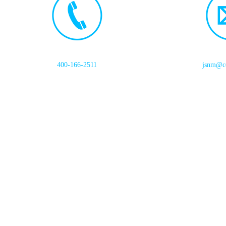
400-166-2511
jsnm@cc
首页
关于我们
产
中晶能新材料（江苏）有限公司 地址：江苏省徐州市新沂市经济开发
Copyright © 2021-
2026
中晶能新材